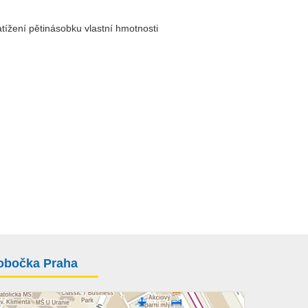
atížení pětinásobku vlastní hmotnosti
obočka Praha