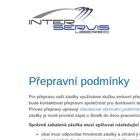
Přepravní podmínky
Pro přepravu vaší zásilky využíváme službu smluvní přep
bude kontaktovat přepravní společnost pro domluvení te
Proces přepravy upravují
všeobecné obchodní podmínk
zásilky je nuné provést zápis o škodě do dvou pracovní
Správně zabalená zásilka musí splňovat následující
obal musí odpovídat hmotnosti zásilky a chránit j