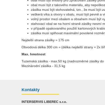
obal musí být vhodný pro zpracování zásilky pomo
obal musí být z takového materiálu, aby nepoško
zásilka musí být stohovatelná, tzn., že musí být 
veškerá víka a otvory v obalu, musí být pevně a vi
volný prostor mezi obalem a obsahem musí být v
stahovací obal se na horní straně zásilky nesmí 
v případě opakovaného použití kartonových krabic
zásilka musí splňovat maximální povolené rozměr
Nejdelší strana zásilky = 175 cm
Obvodová délka 300 cm = (délka nejdelší strany + 2x ší
Max. hmotnost
Tuzemská zásilka - max.50 kg (nadrozměrné zásilky do 
Mezinárodní zásilka - 31,5 kg
Kontakty
INTERSERVIS LIBEREC s.r.o.