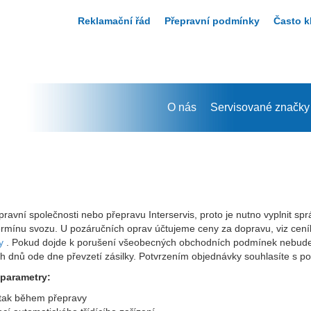
Reklamační řád
Přepravní podmínky
Často k
O nás
Servisované značky
ravní společnosti nebo přepravu Interservis, proto je nutno vyplnit s
rmínu svozu. U pozáručních oprav účtujeme ceny za dopravu, viz ceník
y
. Pokud dojde k porušení všeobecných obchodních podmínek nebude b
ch dnů ode dne převzetí zásilky. Potvrzením objednávky souhlasíte s 
 parametry:
i tak během přepravy