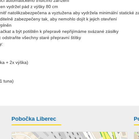
cí automatického třídícího zařízení
zen vydržel pád z výšky 80 cm
uvnitř natolikzabezpečena a vyztužena aby vydržela minimální statické z
ditelně zabezpečeny tak, aby nemohlo dojít k jejich otevření
yplněn
mačkat a být potištěn k přepravě nepřijímáme svázané zásilky
 odstraňte všechny staré přepravní štítky
y:
řka + 2x výška)
1 tuna)
Pobočka Liberec
P