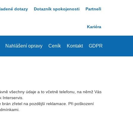
ladené dotazy
Dotazník spokojenosti
Partneři
Kariéra
Nahlášení opravy
Ceník
Kontakt
GDPR
právně všechny údaje a to včetně telefonu, na němž Vás
 Interservis.
rán zřetel na pozdější reklamace. Při poškození
podmínkami.