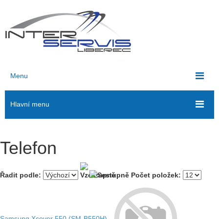
Menu
Hlavní menu
Telefon
Řadit podle:
Počet položek:
Samsung Xcover 550 (SM-B550H)